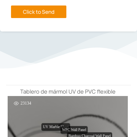
n
a
Click to Send
Tablero de mármol UV de PVC flexible