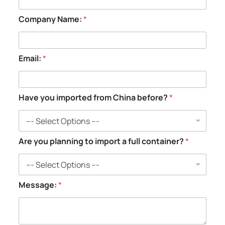
Company Name:
*
Email:
*
p
Have you imported from China before?
*
l
a
n
n
i
Are you planning to import a full container?
*
n
g
f
r
Message:
*
o
m
C
h
i