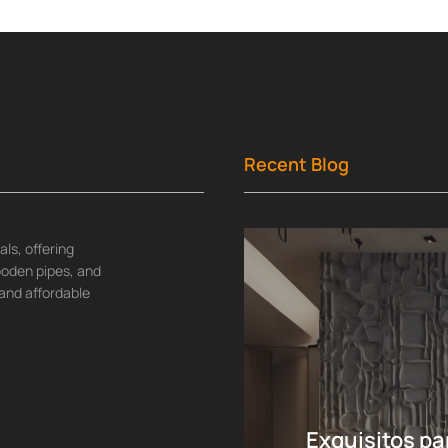
Recent Blog
ls, offering
wooden pipes, and
and affordable
Exquisitos pa