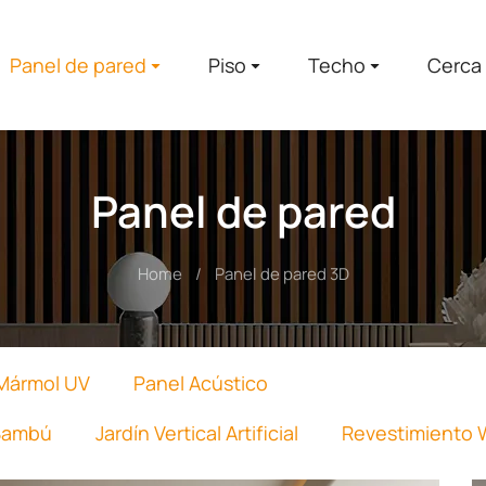
Panel de pared
Piso
Techo
Cerca
Panel de pared
Home
Panel de pared 3D
 Mármol UV
Panel Acústico
Panel de pared 3D
 Bambú
Jardín Vertical Artificial
Revestimiento