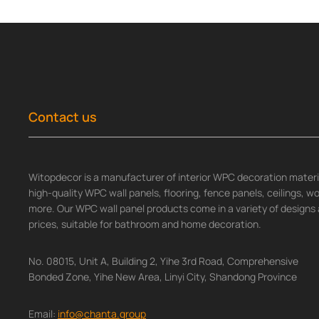
Contact us
Witopdecor is a manufacturer of interior WPC decoration materia
high-quality WPC wall panels, flooring, fence panels, ceilings, 
more. Our WPC wall panel products come in a variety of designs 
prices, suitable for bathroom and home decoration.
No. 08015, Unit A, Building 2, Yihe 3rd Road, Comprehensive
Bonded Zone, Yihe New Area, Linyi City, Shandong Province
Email:
info@chanta.group