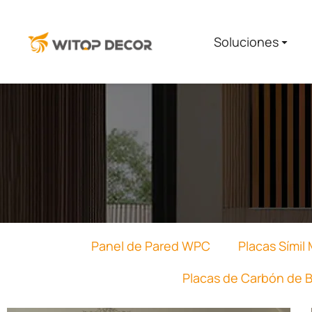
Soluciones​
You are here:
Panel de Pared WPC
Placas Símil
Placas de Carbón de