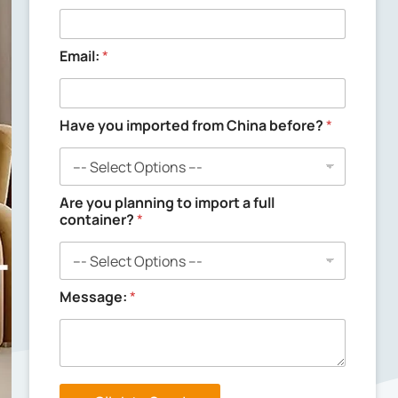
Email:
*
Have you imported from China before?
*
y
Are you planning to import a full
o
container?
*
u
N
a
m
e
Message:
*
:
M
e
s
s
a