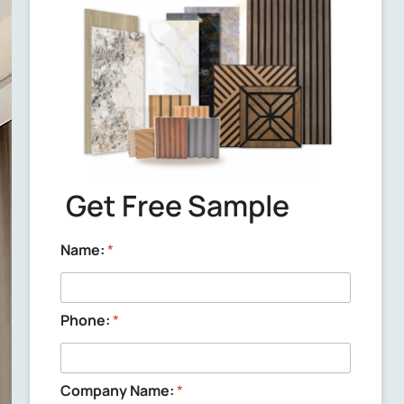
Delivery time
We will send out the samples within 3
working days after confirming the
samples with you.
Get Free Sample
Name:
*
Phone:
*
Company Name:
*