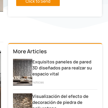
Click to Send
g
e
:
More Articles
Exquisitos paneles de pared
3D diseñados para realzar su
espacio vital
noticias
Visualización del efecto de
decoración de piedra de