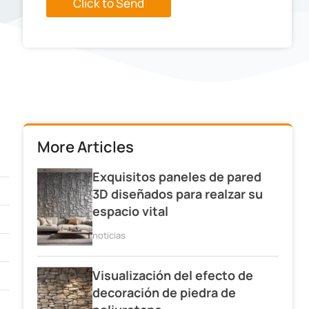
Click to Send
More Articles
Exquisitos paneles de pared
3D diseñados para realzar su
espacio vital
noticias
Visualización del efecto de
decoración de piedra de