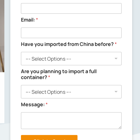
Email:
*
p
Have you imported from China before?
*
l
a
n
n
i
Are you planning to import a full
n
container?
*
g
f
r
o
Message:
*
m
C
h
i
n
a