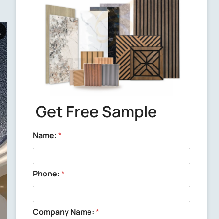
Delivery time
We will send out the samples within 3
working days after confirming the
samples with you.
Get Free Sample
Name:
*
Phone:
*
Company Name:
*