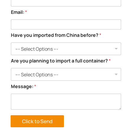
g
y
o
Email:
*
u
C
o
m
Have you imported from China before?
*
p
a
n
y
Are you planning to import a full container?
*
Message:
*
Click to Send