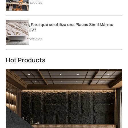
noticias
¿Para qué se utiliza una Placas Simil Mármol
UV?
noticias
Hot Products