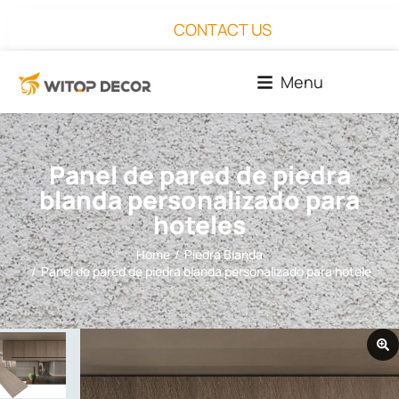
CONTACT US
Menu
Panel de pared de piedra
blanda personalizado para
hoteles
Home
Piedra Blanda
You are here:
Panel de pared de piedra blanda personalizado para hoteles