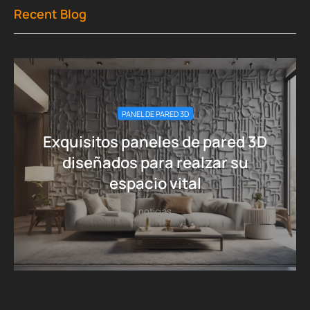
Recent Blog
PANEL DE PARED 3D
Exquisitos paneles de pared 3D
diseñados para realzar su
espacio vital
noticias