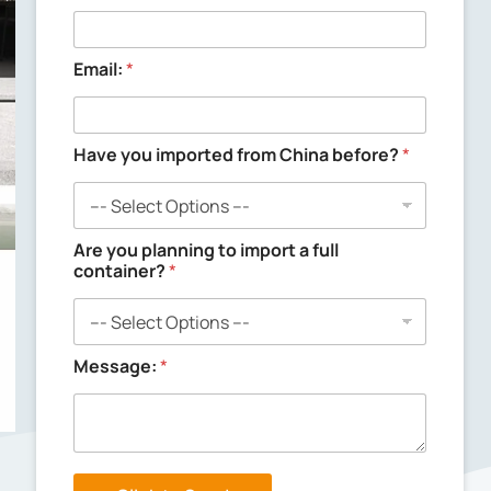
Email:
*
Have you imported from China before?
*
Are you planning to import a full
container?
*
M
Message:
*
e
s
s
a
g
e