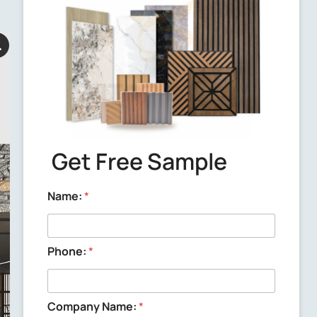
Delivery time
We will send out the samples within 3
working days after confirming the
samples with you.
Get Free Sample
Name:
*
Phone:
*
Company Name:
*