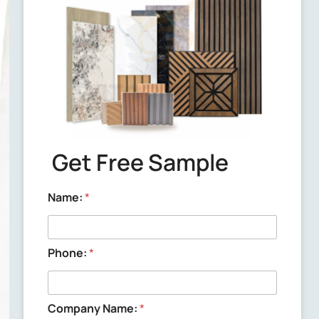
Delivery time
We will send out the samples within 3
working days after confirming the
samples with you.
Get Free Sample
Name:
*
Phone:
*
Company Name:
*