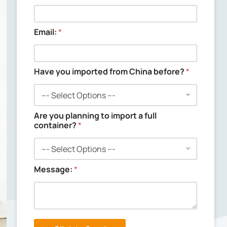
Email:
*
Have you imported from China before?
*
y
Are you planning to import a full
o
container?
*
u
N
a
m
e
Message:
*
:
M
e
s
s
a