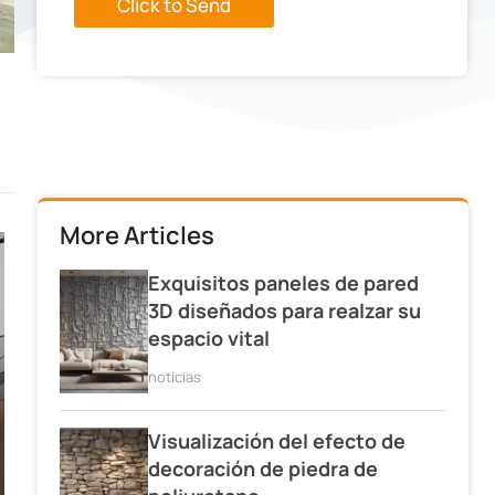
Click to Send
g
e
:
More Articles
Exquisitos paneles de pared
3D diseñados para realzar su
espacio vital
noticias
Visualización del efecto de
decoración de piedra de