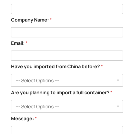
Company Name:
*
Email:
*
p
Have you imported from China before?
*
l
a
n
n
i
Are you planning to import a full container?
*
n
g
f
r
Message:
*
o
m
C