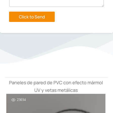
h
i
n
a
Click to Send
Paneles de pared de PVC con efecto mármol
UV y vetas metálicas