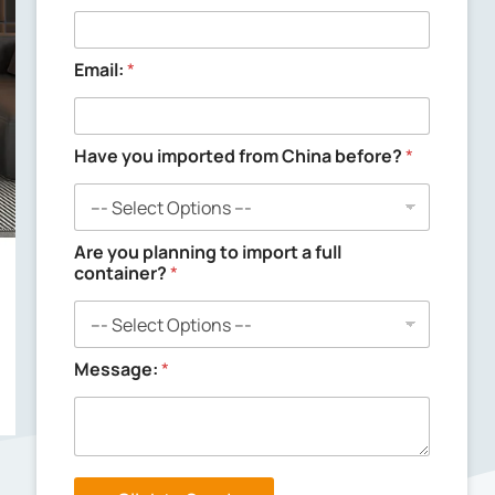
Email:
*
p
Have you imported from China before?
*
l
a
n
n
i
Are you planning to import a full
n
container?
*
g
f
r
o
Message:
*
m
C
h
i
n
a