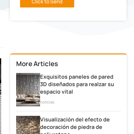
Click to Send
More Articles
Exquisitos paneles de pared
3D diseñados para realzar su
espacio vital
noticias
Visualización del efecto de
decoración de piedra de