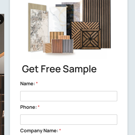
Delivery time
We will send out the samples within 3
working days after confirming the
samples with you.
Get Free Sample
Name:
*
Phone:
*
Company Name:
*