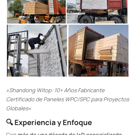
»Shandong Witop: 10+ Años Fabricante
Certificado de Paneles WPC/SPC para Proyectos
Globales«
🔍 ​
​Experiencia y Enfoque​
Con ​
​más de una década de I+D especializado​