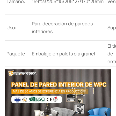
Tamaño:
159*23/205*15/205*27/170*20mm
Ven
Para decoración de paredes
Uso:
Sup
interiores.
El 
Paquete
Embalaje en palets o a granel
de
ent