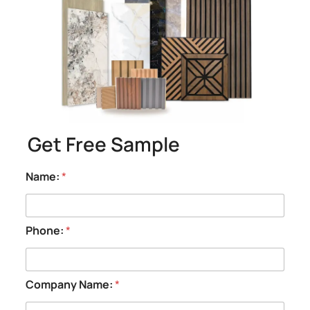
Delivery time
We will send out the samples within 3 working
days after confirming the samples with you.
Get Free Sample
Name:
*
Phone:
*
Company Name:
*