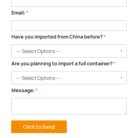
Email:
*
Have you imported from China before?
*
y
Are you planning to import a full container?
*
o
u
N
a
m
Message:
*
e
:
M
e
s
s
Click to Send
a
g