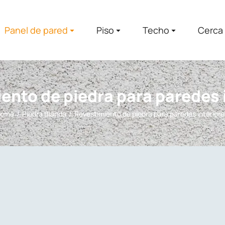
Panel de pared
Piso
Techo
Cerca
ento de piedra para paredes 
ome
Piedra Blanda
Revestimiento de piedra para paredes interiore