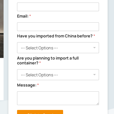
Email:
*
p
Have you imported from China before?
*
l
a
n
n
i
Are you planning to import a full
n
container?
*
g
f
r
o
Message:
*
m
C
h
i
n
a