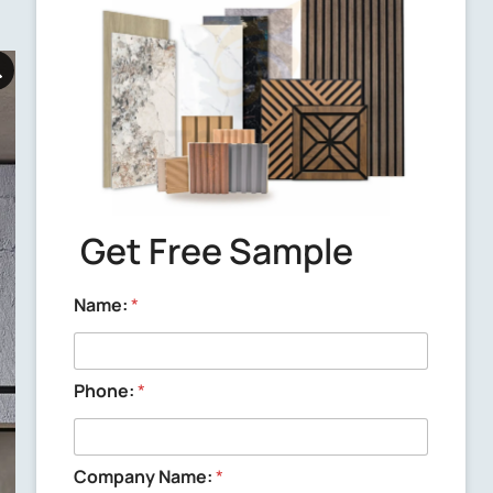
Delivery time
We will send out the samples within 3
working days after confirming the
samples with you.
Get Free Sample
Name:
*
Phone:
*
Company Name:
*