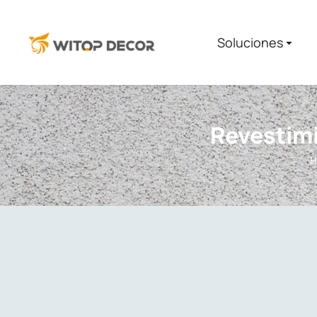
Soluciones​
Revestimi
H
You are here: