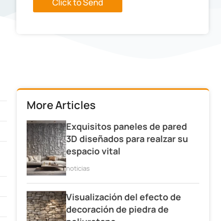
Click to Send
More Articles
Exquisitos paneles de pared
3D diseñados para realzar su
espacio vital
noticias
Visualización del efecto de
decoración de piedra de